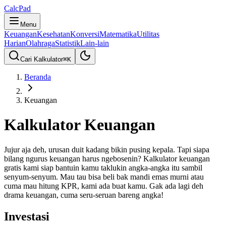
CalcPad
Menu
Keuangan
Kesehatan
Konversi
Matematika
Utilitas
Harian
Olahraga
Statistik
Lain-lain
Cari Kalkulator
⌘
K
Beranda
Keuangan
Kalkulator Keuangan
Jujur aja deh, urusan duit kadang bikin pusing kepala. Tapi siapa
bilang ngurus keuangan harus ngebosenin? Kalkulator keuangan
gratis kami siap bantuin kamu taklukin angka-angka itu sambil
senyum-senyum. Mau tau bisa beli bak mandi emas murni atau
cuma mau hitung KPR, kami ada buat kamu. Gak ada lagi deh
drama keuangan, cuma seru-seruan bareng angka!
Investasi